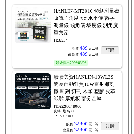
HANLIN-MT2010 傾斜測量磁
吸電子角度尺# 水平儀 數字
測量儀 傾角儀 坡度儀 測角度
量角器
TR32237
489
一般價
元...
等
訂購
489
會員價
元...
等
最近售出
2026/08/06
嘖嘖集資HANLIN-10WL3S
簡易自動對焦10W雷射雕刻
機 雕刻 切割 木頭 塑膠 皮革
紙雕 厚紙板 部分金屬
TE3222850P19000
旋轉+增高380
LST500P5000
32800
一般價
元...
等
訂購
32800
會員價
元...
等