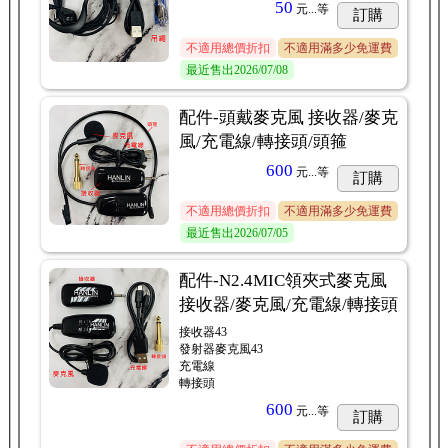
50
元...
等
訂購
不適用總價折扣
不適用滿多少免運費
最近售出
2026/07/08
配件-頭戴麥克風 接收器/麥克
風/充電線/轉接頭/頭箍
600
元...
等
訂購
不適用總價折扣
不適用滿多少免運費
最近售出
2026/07/05
配件-N2.4MIC領夾式麥克風
接收器/麥克風/充電線/轉接頭
接收器43
發射器麥克風43
充電線
轉接頭
600
元...
等
訂購