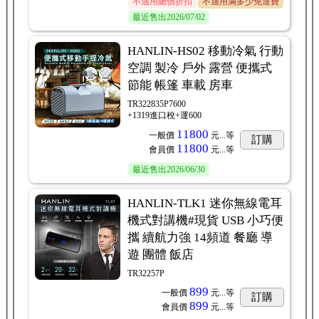
不適用總價折扣
不適用滿多少免運費
最近售出
2026/07/02
HANLIN-HS02 移動冷氣 行動
空調 製冷 戶外 露營 便攜式
節能 帳篷 車載 房車
TR322835P7600
+1319進口稅+運600
11800
一般價
元...
等
訂購
11800
會員價
元...
等
最近售出
2026/06/30
HANLIN-TLK1 迷你無線電耳
機式對講機#現貨 USB 小巧便
攜 續航力強 14頻道 餐廳 導
遊 團體 飯店
TR32257P
899
一般價
元...
等
訂購
899
會員價
元...
等