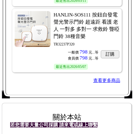
最近售出
2026/05/11
HANLIN-SOS111 按鈕自發電
聲光警示門鈴 超遠距 看護 老
人 一對多 多對一 求救鈴 聾啞
門鈴 38種音樂
TR32237P320
798
一般價
元...
等
訂購
798
會員價
元...
等
最近售出
2026/05/07
查看更多商品
關於本站
若您需要大量公司採購
請來電或線上聯繫