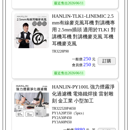
最近售出
2026/06/11
HANLIN-TLK1-LINEMIC 2.5
mm有線麥克風耳機 對講機專
用 2.5mm插頭 適用於TLK1 對
講機耳機 對講機麥克風 耳機
耳機麥克風
TR3228P90
250
一般價
元
訂購
250
會員價
元
最近售出
2026/06/11
HANLIN-PY100L 強力煙霧淨
化過濾機 電烙鐵焊接 雷射雕
刻 金工業 小型加工
TR322520P4650
PY1A20P350（5pics）
PY2A50P450
PY3A60P650
9880