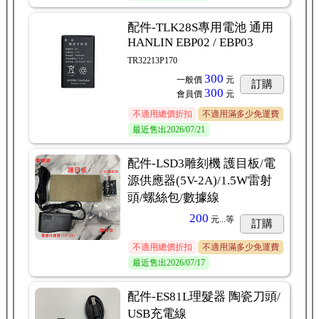
配件-TLK28S專用電池 通用
HANLIN EBP02 / EBP03
TR32213P170
300
一般價
元
訂購
300
會員價
元
不適用總價折扣
不適用滿多少免運費
最近售出
2026/07/21
配件-LSD3雕刻機 護目板/電
源供應器(5V-2A)/1.5W雷射
頭/螺絲包/數據線
200
元...
等
訂購
不適用總價折扣
不適用滿多少免運費
最近售出
2026/07/17
配件-ES81L理髮器 陶瓷刀頭/
USB充電線