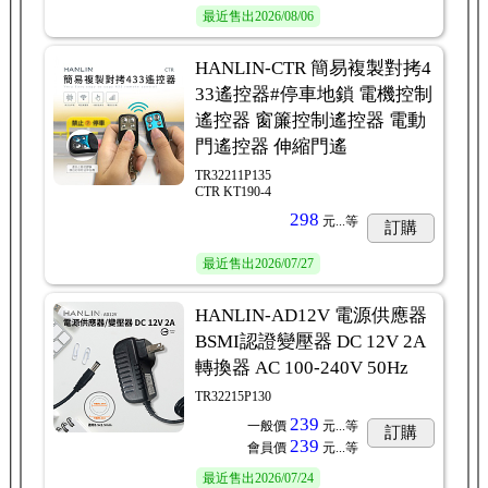
最近售出
2026/08/06
HANLIN-CTR 簡易複製對拷4
33遙控器#停車地鎖 電機控制
遙控器 窗簾控制遙控器 電動
門遙控器 伸縮門遙
TR32211P135
CTR KT190-4
298
元...
等
訂購
最近售出
2026/07/27
HANLIN-AD12V 電源供應器
BSMI認證變壓器 DC 12V 2A
轉換器 AC 100-240V 50Hz
TR32215P130
239
一般價
元...
等
訂購
239
會員價
元...
等
最近售出
2026/07/24