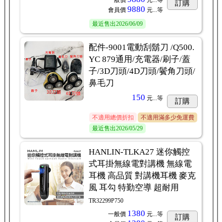
一般價
元...
等
訂購
9880
會員價
元...
等
最近售出
2026/06/09
配件-9001電動刮鬍刀 /Q500.
YC 879通用/充電器/刷子/蓋
子/3D刀頭/4D刀頭/鬢角刀頭/
鼻毛刀
150
元...
等
訂購
不適用總價折扣
不適用滿多少免運費
最近售出
2026/05/29
HANLIN-TLKA27 迷你觸控
式耳掛無線電對講機 無線電
耳機 高品質 對講機耳機 麥克
風 耳勾 特勤空導 超耐用
TR32299P750
1380
一般價
元...
等
訂購