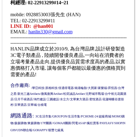
柯經理:
02-22913299#14~21
mobile: 0928853003張先生 (HAN)
TEL: 02-22913299#11
LINE ID: @han001
EMAIL:
hanlin330@gmail.com
----------------------------------------------------------------------------
------------------------------
HANLIN品牌成立於2010/9, 為台灣品牌,設計研發製造
3C電子類產品 , 陸續開發優良產品,一向站在消費者的
立場考量產品走向,提供優良品質需求度高的產品,以實
惠價格打入市場, 讓每個客戶都能以最優惠的價格買到
需要的產品!
合作廠商:
/華亞科技/原相科技/倍適得電器/南港輪胎/大買家/家樂福/昇恆昌/台灣
之星/新光三越Artifacts/微風復興Artifact/松菸誠品Artifact/元野城市戰場/台中裕元花園酒
店/日月千禧酒店/鴻竹建設/三圓建設/水立方/文華東方酒店/君悅酒店/花蓮蝴蝶谷渡假
村/京華酒店/京華城/台積電
網路通路:
3C生活市集/GROUPON/生活市集/PCHOME-24/超級商城/MOMO購
物/森森購物/東森購物/17P團購//GOMAJI團購/閃電ASAP/瘋狂賣客/PAYEASY/SHOPIN
G99/UDN聯合報/GOHAPPY/順豐七級風