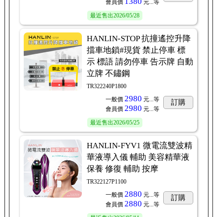
1380
會員價
元...
等
最近售出
2026/05/28
HANLIN-STOP 抗撞遙控升降
擋車地鎖#現貨 禁止停車 標
示 標語 請勿停車 告示牌 自動
立牌 不鏽鋼
TR322240P1800
2980
一般價
元...
等
訂購
2980
會員價
元...
等
最近售出
2026/05/25
HANLIN-FYV1 微電流雙波精
華液導入儀 輔助 美容精華液
保養 修復 輔助 按摩
TR322127P1100
2880
一般價
元...
等
訂購
2880
會員價
元...
等