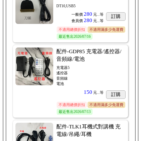
DT10,USB5
280
一般價
元...
等
訂購
280
會員價
元...
等
不適用總價折扣
不適用滿多少免運費
最近售出
2026/07/16
配件-GDP85 充電器/遙控器/
音頻線/電池
充電器5
遙控器
音頻線
電池
150
元...
等
訂購
不適用總價折扣
不適用滿多少免運費
最近售出
2026/07/13
配件-TLK1耳機式對講機 充
電線/吊繩/耳機